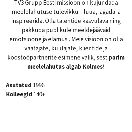
TV3 Grupp Eesti missioon on kujundada
meelelahutuse tulevikku – luua, jagada ja
inspireerida. Olla talentide kasvulava ning
pakkuda publikule meeldejäävaid
emotsioone ja elamusi. Meie visioon on olla
vaatajate, kuulajate, klientide ja
koostööpartnerite esimene valik, sest
parim
meelelahutus algab Kolmes!
Asutatud
1996
Kolleegid
140+