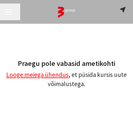
KARJÄÄRIMENÜÜ
Jaga lehte
Praegu pole vabasid ametikohti
Looge meiega ühendus
, et püsida kursis uute
võimalustega.