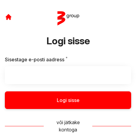
Logi sisse
*
Kohustuslik
Sisestage e-posti aadress
Logi sisse
või jätkake
kontoga