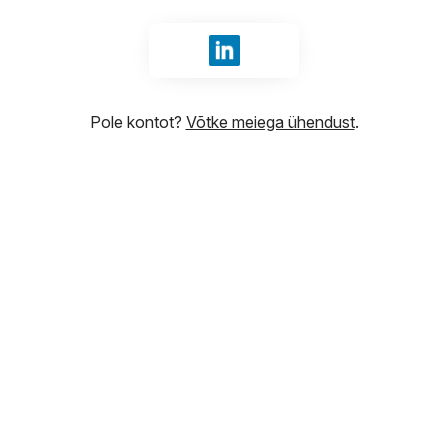
Logige sisse LinkedIn abil
Pole kontot?
Võtke meiega ühendust
.