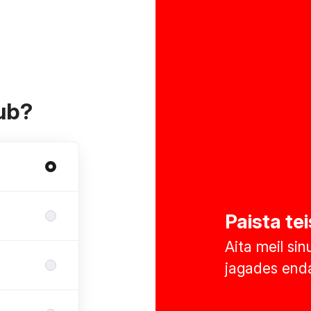
kub?
Paista tei
Aita meil sin
jagades enda