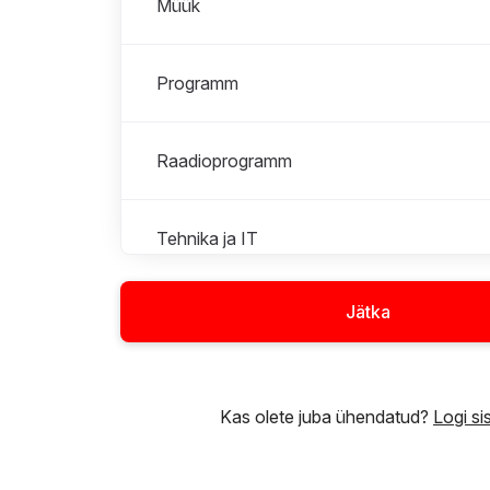
Müük
Programm
Raadioprogramm
Tehnika ja IT
Jätka
Turundus
Uudised
Kas olete juba ühendatud?
Logi si