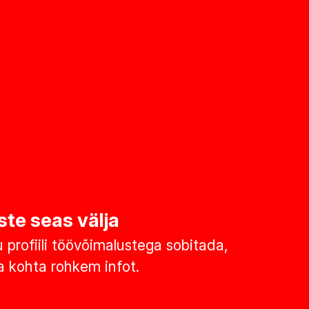
ste seas välja
u profiili töövõimalustega sobitada,
 kohta rohkem infot.