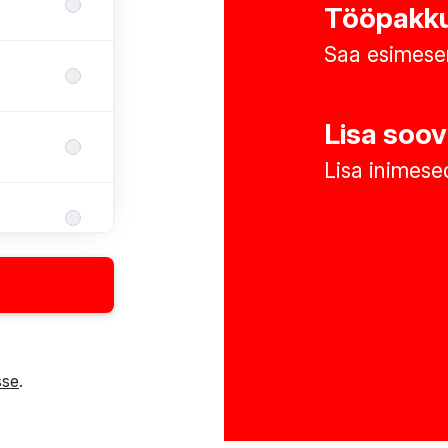
Tööpakku
Saa esimese
Lisa soov
Lisa inimesed
sse
.