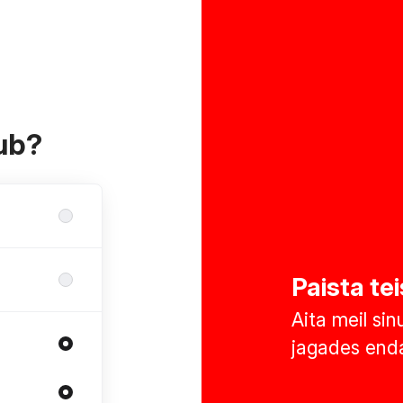
kub?
Paista tei
Aita meil sin
jagades enda