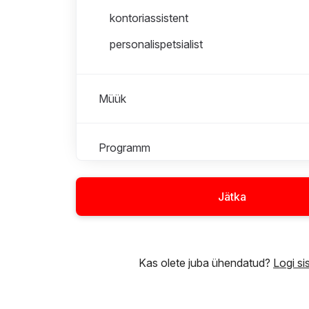
kontoriassistent
personalispetsialist
Müük
Programm
Raadioprogramm
Jätka
Tehnika ja IT
Kas olete juba ühendatud?
Logi si
Turundus