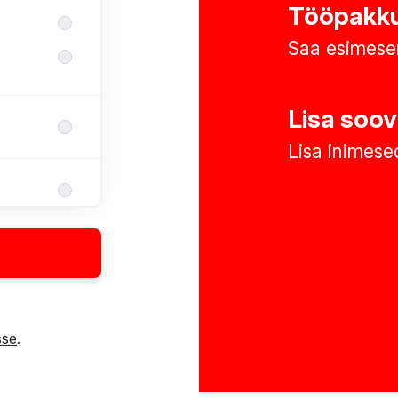
Tööpakku
Saa esimese
Lisa soov
Lisa inimesed
sse
.