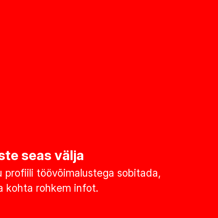
ste seas välja
u profiili töövõimalustega sobitada,
 kohta rohkem infot.