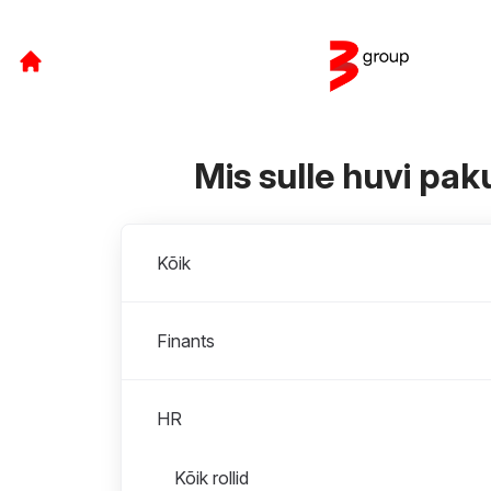
Mis sulle huvi pa
Osakonnad
Kõik
Finants
HR
Rollid osakonnas HR
Kõik rollid